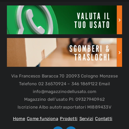
Via Francesco Baracca 70 20093 Cologno Monzese
Telefono 02 36570924 – 346 1869122 Email
info@magazzinodellusato.com
Magazzino dell’usato PI: 09327940962
Iscrizione Albo autotrasportatori MI889433V
Home
Come funziona
Prodotti
Servizi
Contatti