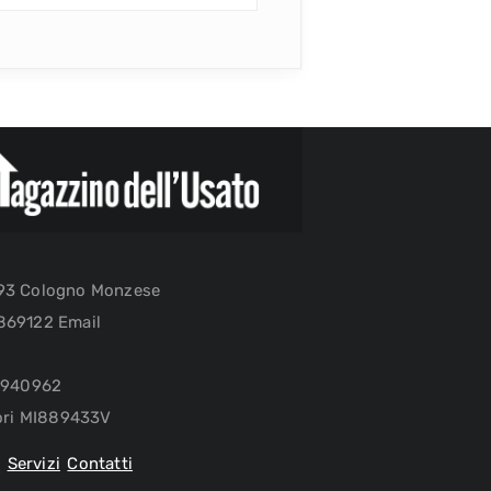
093 Cologno Monzese
869122 Email
27940962
tori MI889433V
i
Servizi
Contatti