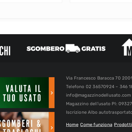
Via Francesco Baracca 70 20
Telefono 02 36570924 – 346 1
info@magazzinodellusato.com
Magazzino dell’usato PI: 093
Iscrizione Albo autotrasporta
Home
Come funziona
Prodott