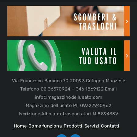
Via Francesco Baracca 70 20093 Cologno Monzese
Telefono 02 36570924 – 346 1869122 Email
info@magazzinodellusato.com
Magazzino dell’usato PI: 09327940962
Iscrizione Albo autotrasportatori MI889433V
Home
Come funziona
Prodotti
Servizi
Contatti