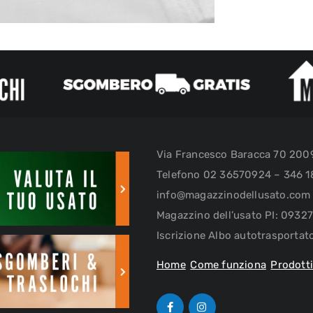
Via Francesco Baracca 70 20
Telefono 02 36570924 – 346 1
info@magazzinodellusato.com
Magazzino dell’usato PI: 093
Iscrizione Albo autotrasporta
Home
Come funziona
Prodott