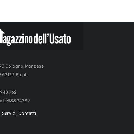
093 Cologno Monzese
869122 Email
27940962
tori MI889433V
i
Servizi
Contatti