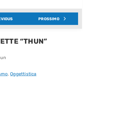
EVIOUS
PROSSIMO
VETTE “THUN”
hun
ismo
,
Oggettistica