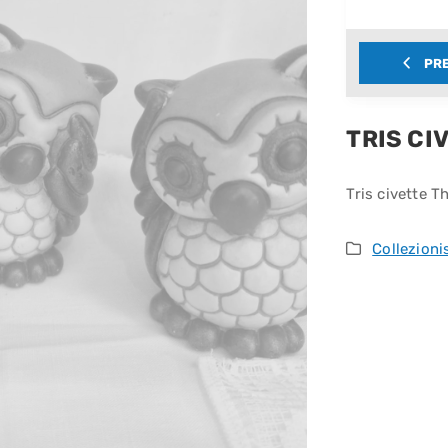
PR
TRIS CI
Tris civette T
Collezion