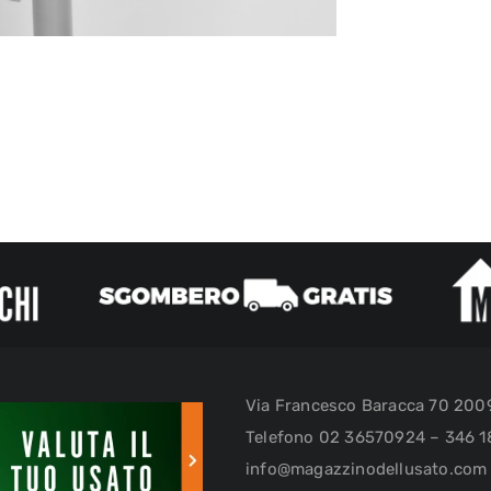
Via Francesco Baracca 70 20
Telefono 02 36570924 – 346 1
info@magazzinodellusato.com