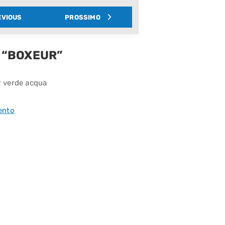
EVIOUS
PROSSIMO
 “BOXEUR”
 verde acqua
ento