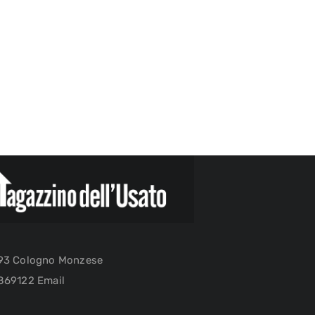
093 Cologno Monzese
869122 Email