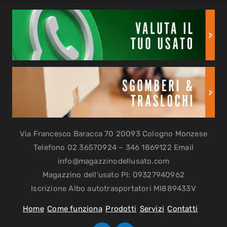
Via Francesco Baracca 70 20093 Cologno Monzese
Telefono 02 36570924 – 346 1869122 Email
info@magazzinodellusato.com
Magazzino dell’usato PI: 09327940962
Iscrizione Albo autotrasportatori MI889433V
Home
Come funziona
Prodotti
Servizi
Contatti