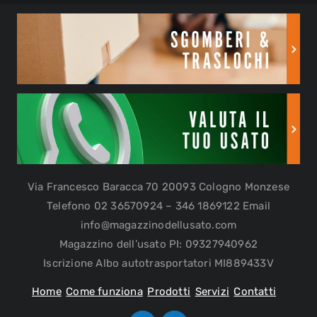
Via Francesco Baracca 70 20093 Cologno Monzese
Telefono 02 36570924 – 346 1869122 Email
info@magazzinodellusato.com
Magazzino dell’usato PI: 09327940962
Iscrizione Albo autotrasportatori MI889433V
Home
Come funziona
Prodotti
Servizi
Contatti