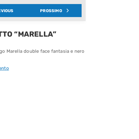
EVIOUS
PROSSIMO
TTO “MARELLA”
go Marella double face fantasia e nero
ento