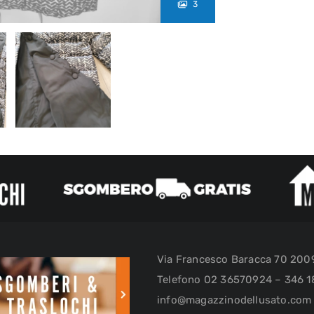
3
Via Francesco Baracca 70 20
Telefono 02 36570924 – 346 1
info@magazzinodellusato.com