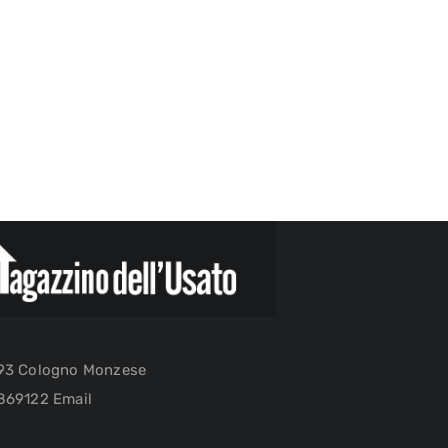
093 Cologno Monzese
869122 Email