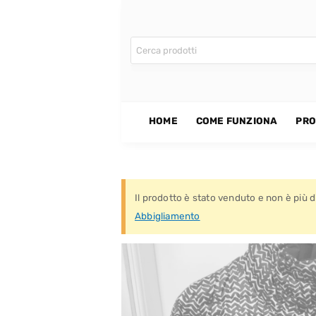
CONTATTI
HOME
COME FUNZIONA
PRO
Il prodotto è stato venduto e non è più di
Abbigliamento