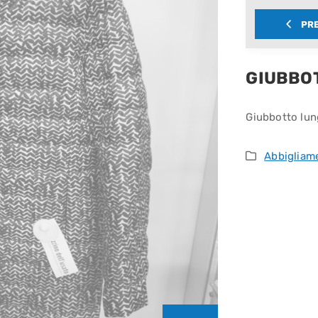
PR
GIUBBO
Giubbotto lun
Abbigliam