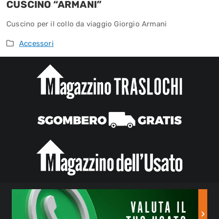
CUSCINO “ARMANI”
Cuscino per il collo da viaggio Giorgio Armani
Accessori