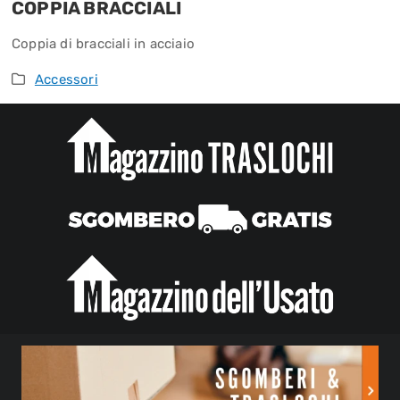
COPPIA BRACCIALI
Coppia di bracciali in acciaio
Accessori