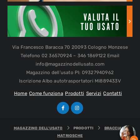
Via Francesco Baracca 70 20093 Cologno Monzese
Telefono 02 36570924 – 346 1869122 Email
info@magazzinodellusato.com
Magazzino dell’usato PI: 09327940962
Iscrizione Albo autotrasportatori MI889433V
Home
Come funziona
Prodotti
Servizi
Contatti
MAGAZZINO DELL'USATO
PRODOTTI
BRACCIALE
MATRIOSCHE