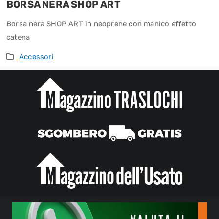
BORSA NERA SHOP ART
Borsa nera SHOP ART in neoprene con manico effetto
catena
Accessori