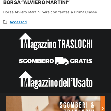
BORSA “ALVIERO MARTINI”
Borsa Alviero Martini nera con fantasia Prima Classe
Accessori