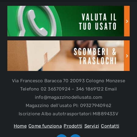
Via Francesco Baracca 70 20093 Cologno Monzese
Telefono 02 36570924 – 346 1869122 Email
info@magazzinodellusato.com
Magazzino dell’usato PI: 09327940962
Iscrizione Albo autotrasportatori MI889433V
Home
Come funziona
Prodotti
Servizi
Contatti