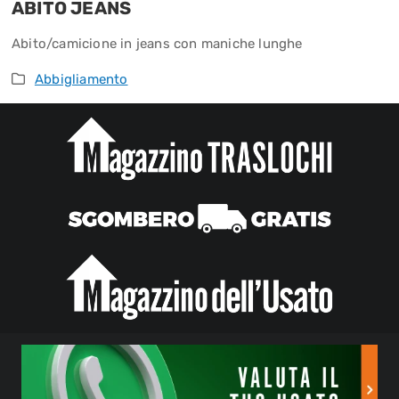
ABITO JEANS
Abito/camicione in jeans con maniche lunghe
Abbigliamento