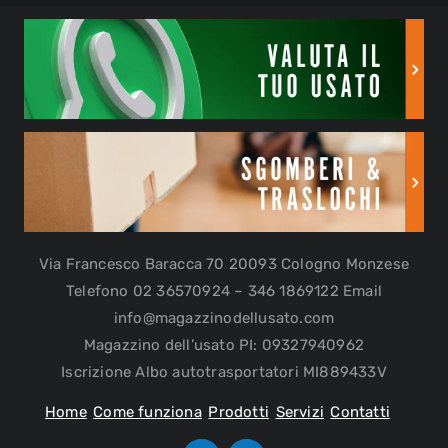
Via Francesco Baracca 70 20093 Cologno Monzese
Telefono 02 36570924 – 346 1869122 Email
info@magazzinodellusato.com
Magazzino dell’usato PI: 09327940962
Iscrizione Albo autotrasportatori MI889433V
Home
Come funziona
Prodotti
Servizi
Contatti